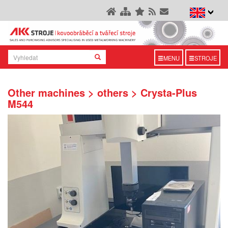
MENU
STROJE
Other machines > others > Crysta-Plus
M544