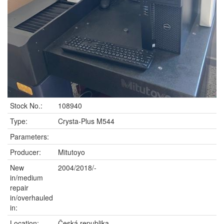
Stock No.:
108940
Type:
Crysta-Plus M544
Parameters:
Producer:
Mitutoyo
New
2004/2018/-
in/medium
repair
in/overhauled
in:
Location:
Česká republika