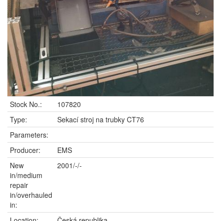
Stock No.:
107820
Type:
Sekací stroj na trubky CT76
Parameters:
Producer:
EMS
New
2001/-/-
in/medium
repair
in/overhauled
in:
Location:
Česká republika