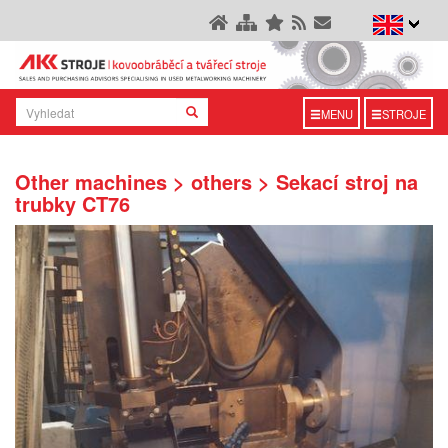
MENU
STROJE
Other machines > others > Sekací stroj na
trubky CT76