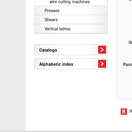
wire cutting machines
Presses
Shears
Vertical lathes
V
Catalogs
Alphabetic index
Pas
R