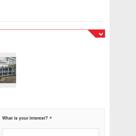
automatický stroj s elektropneumatickým pohonem,
í neželezných materiálů. Skládá se převážně z pevné
 která se pohybuje po obdélníkových vodících lištách z
 několik svěráků. Max. výkon pily 400 mm Unášecí
ředová osa 63 mm Max. zdvih hlavy 260 mm Max.
140 mm Výška čelistí svěráků 70 mm Pracovní tlak
hu 6-7 atm. Prostorové rozměry stroje v bedně: d x š
500 x 2 000 mm Hmotnost 670 kg Po předchozí
 prohlídky v chodu.
*
What is your interest?