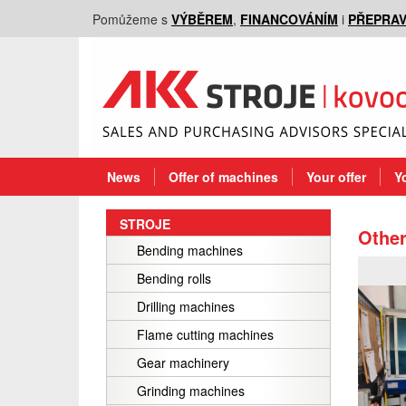
Pomůžeme s
VÝBĚREM
,
FINANCOVÁNÍM
i
PŘEPRA
News
Offer of machines
Your offer
Y
STROJE
Othe
Bending machines
Bending rolls
Drilling machines
Flame cutting machines
Gear machinery
Grinding machines