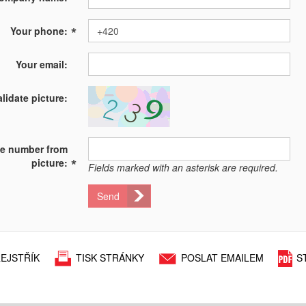
*
Your phone:
Your email:
alidate picture:
te number from
*
picture:
Fields marked with an asterisk are required.
Send
EJSTŘÍK
TISK STRÁNKY
POSLAT EMAILEM
S