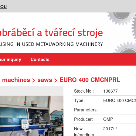
VOU
our inquiry
Contacts
r machines > saws > EURO 400 CMCNPRL
Stock No.:
108677
Type:
EURO 400 CMC
Parameters:
Producer:
OMP
New
2017/-/-
in/medium