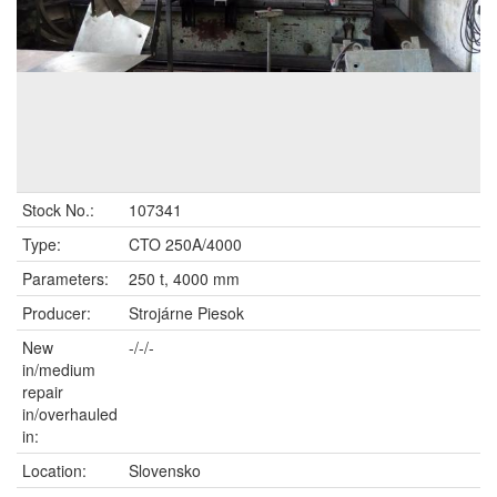
Stock No.:
107341
Type:
CTO 250A/4000
Parameters:
250 t, 4000 mm
Producer:
Strojárne Piesok
New
-/-/-
in/medium
repair
in/overhauled
in:
Location:
Slovensko