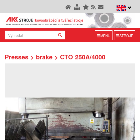
MENU
STROJE
Presses > brake > CTO 250A/4000