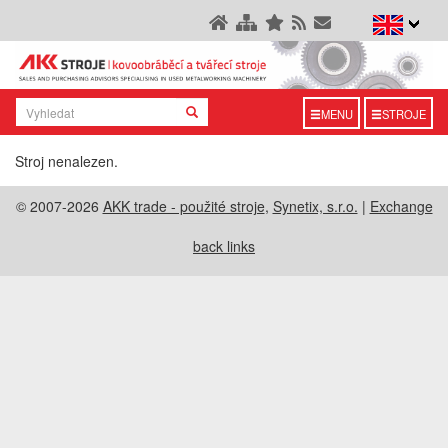
MENU
STROJE
Stroj nenalezen.
© 2007-2026
AKK trade - použité stroje
,
Synetix, s.r.o.
|
Exchange
back links