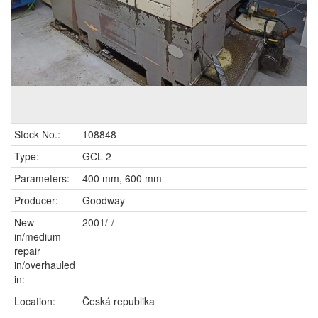
Stock No.:
108848
Type:
GCL 2
Parameters:
400 mm, 600 mm
Producer:
Goodway
New
2001/-/-
in/medium
repair
in/overhauled
in:
Location:
Česká republika