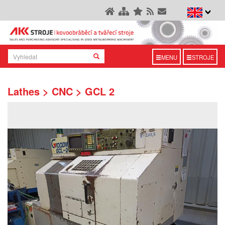
MENU
STROJE
Lathes > CNC > GCL 2