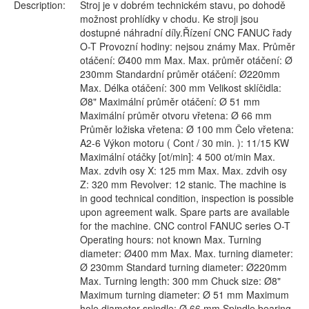
Description:
Stroj je v dobrém technickém stavu, po dohodě
možnost prohlídky v chodu. Ke stroji jsou
dostupné náhradní díly.Řízení CNC FANUC řady
O-T Provozní hodiny: nejsou známy Max. Průměr
otáčení: Ø400 mm Max. Max. průměr otáčení: Ø
230mm Standardní průměr otáčení: Ø220mm
Max. Délka otáčení: 300 mm Velikost sklíčidla:
Ø8" Maximální průměr otáčení: Ø 51 mm
Maximální průměr otvoru vřetena: Ø 66 mm
Průměr ložiska vřetena: Ø 100 mm Čelo vřetena:
A2-6 Výkon motoru ( Cont / 30 min. ): 11/15 KW
Maximální otáčky [ot/min]: 4 500 ot/min Max.
Max. zdvih osy X: 125 mm Max. Max. zdvih osy
Z: 320 mm Revolver: 12 stanic. The machine is
in good technical condition, inspection is possible
upon agreement walk. Spare parts are available
for the machine. CNC control FANUC series O-T
Operating hours: not known Max. Turning
diameter: Ø400 mm Max. Max. turning diameter:
Ø 230mm Standard turning diameter: Ø220mm
Max. Turning length: 300 mm Chuck size: Ø8"
Maximum turning diameter: Ø 51 mm Maximum
hole diameter spindle: Ø 66 mm Spindle bearing