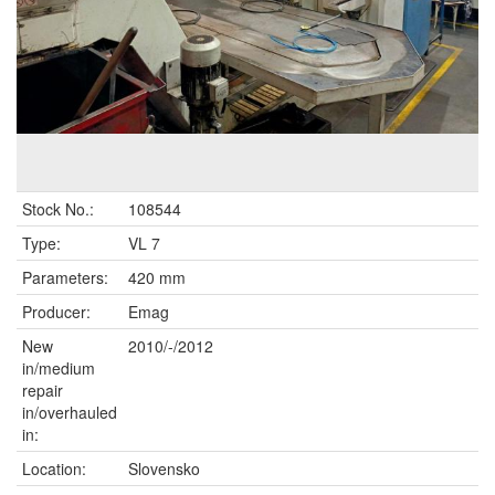
Stock No.:
108544
Type:
VL 7
Parameters:
420 mm
Producer:
Emag
New
2010/-/2012
in/medium
repair
in/overhauled
in:
Location:
Slovensko