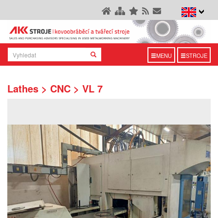
MENU
STROJE
Lathes > CNC > VL 7