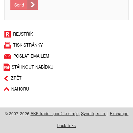
Send
REJSTŘÍK
TISK STRÁNKY
POSLAT EMAILEM
STÁHNOUT NABÍDKU
ZPĚT
NAHORU
© 2007-2026
AKK trade - použité stroje
,
Synetix, s.r.o.
|
Exchange
back links